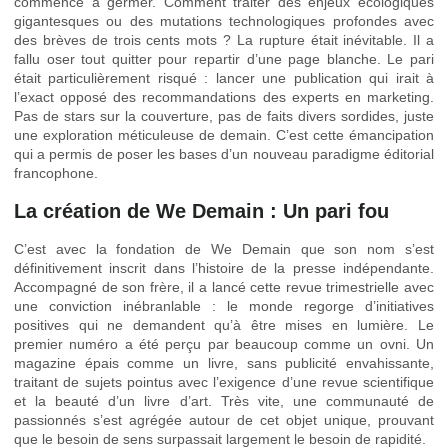
commencé à germer. Comment traiter des enjeux écologiques
gigantesques ou des mutations technologiques profondes avec
des brèves de trois cents mots ? La rupture était inévitable. Il a
fallu oser tout quitter pour repartir d’une page blanche. Le pari
était particulièrement risqué : lancer une publication qui irait à
l’exact opposé des recommandations des experts en marketing.
Pas de stars sur la couverture, pas de faits divers sordides, juste
une exploration méticuleuse de demain. C’est cette émancipation
qui a permis de poser les bases d’un nouveau paradigme éditorial
francophone.
La création de We Demain : Un pari fou
C’est avec la fondation de We Demain que son nom s’est
définitivement inscrit dans l’histoire de la presse indépendante.
Accompagné de son frère, il a lancé cette revue trimestrielle avec
une conviction inébranlable : le monde regorge d’initiatives
positives qui ne demandent qu’à être mises en lumière. Le
premier numéro a été perçu par beaucoup comme un ovni. Un
magazine épais comme un livre, sans publicité envahissante,
traitant de sujets pointus avec l’exigence d’une revue scientifique
et la beauté d’un livre d’art. Très vite, une communauté de
passionnés s’est agrégée autour de cet objet unique, prouvant
que le besoin de sens surpassait largement le besoin de rapidité.