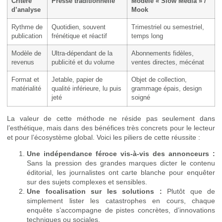
Critère
Presse traditionnelle
Modèle « Slow Media » /
d’analyse
Mook
Rythme de
Quotidien, souvent
Trimestriel ou semestriel,
publication
frénétique et réactif
temps long
Modèle de
Ultra-dépendant de la
Abonnements fidèles,
revenus
publicité et du volume
ventes directes, mécénat
Format et
Jetable, papier de
Objet de collection,
matérialité
qualité inférieure, lu puis
grammage épais, design
jeté
soigné
La valeur de cette méthode ne réside pas seulement dans
l’esthétique, mais dans des bénéfices très concrets pour le lecteur
et pour l’écosystème global. Voici les piliers de cette réussite :
Une indépendance féroce vis-à-vis des annonceurs :
Sans la pression des grandes marques dicter le contenu
éditorial, les journalistes ont carte blanche pour enquêter
sur des sujets complexes et sensibles.
Une focalisation sur les solutions :
Plutôt que de
simplement lister les catastrophes en cours, chaque
enquête s’accompagne de pistes concrètes, d’innovations
techniques ou sociales.