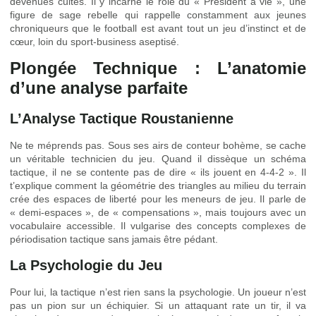
devenues cultes. Il y incarne le rôle du « Président à vie », une
figure de sage rebelle qui rappelle constamment aux jeunes
chroniqueurs que le football est avant tout un jeu d’instinct et de
cœur, loin du sport-business aseptisé.
Plongée Technique : L’anatomie
d’une analyse parfaite
L’Analyse Tactique Roustanienne
Ne te méprends pas. Sous ses airs de conteur bohème, se cache
un véritable technicien du jeu. Quand il dissèque un schéma
tactique, il ne se contente pas de dire « ils jouent en 4-4-2 ». Il
t’explique comment la géométrie des triangles au milieu du terrain
crée des espaces de liberté pour les meneurs de jeu. Il parle de
« demi-espaces », de « compensations », mais toujours avec un
vocabulaire accessible. Il vulgarise des concepts complexes de
périodisation tactique sans jamais être pédant.
La Psychologie du Jeu
Pour lui, la tactique n’est rien sans la psychologie. Un joueur n’est
pas un pion sur un échiquier. Si un attaquant rate un tir, il va