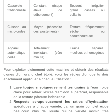
Casserole
Constant (risque
Souvent irrégulier,
traditionnelle
élevé de
grains cassés ou
débordement)
collants
Cuisson au
Moyen (nécessite
Texture fréquemment
micro-ondes
des ajustements)
sèche ou
caoutchouteuse
Appareil
Totalement
Grains séparés,
automatique
inexistant (zéro
moelleux et homogènes
dédié
minute)
Pour exploiter pleinement cette machine et obtenir des résultats
dignes d’un grand chef étoilé, voici les règles d’or que tu dois
absolument appliquer à chaque utilisation :
Lave toujours soigneusement tes grains
à l’eau froide
claire pour retirer l’excès d’amidon superficiel, responsable
de la texture pâteuse indésirable.
Respecte scrupuleusement les ratios d’hydratation
spécifiques à chaque variété, car un grain complet exige
beaucoup plus de liquide qu’une variété jasmin très