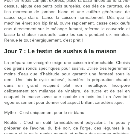
Pour un repas complet express, place ta base rincée au fond. Au-
dessus, ajoute des petits pois surgelés, des dés de carottes, de
fins morceaux de jambon blanc et une cuillère généreuse de
sauce soja claire. Lance la cuisson normalement. Dès que la
machine émet son bip final, ouvre rapidement, casse deux œufs
crus directement sur le mélange fumant, referme le couvercle et
laisse la chaleur résiduelle cuire les œufs pendant dix minutes.
Remue le tout énergiquement, c’est prêt !
Jour 7 : Le festin de sushis à la maison
La préparation vinaigrée exige une cuisson irréprochable. Choisis
des grains ronds spécifiques pour sushis. Utilise très légèrement
moins d’eau que d’habitude pour garantir une fermeté sous la
dent. Une fois le cycle achevé, transfère la préparation chaude
dans un grand récipient plat non métallique. Incorpore
délicatement ton mélange de vinaigre, de sucre et de sel en
coupant la masse avec une spatule en bois tout en éventant
vigoureusement pour donner cet aspect brillant caractéristique.
Mythe : C’est uniquement pour le riz blanc.
Réalité : C’est un outil formidablement polyvalent. Tu peux y
préparer de l’avoine, du blé noir, de l’orge, des légumes à la
vapeur si tu as le panier adapté, et même des soupes mijotées.