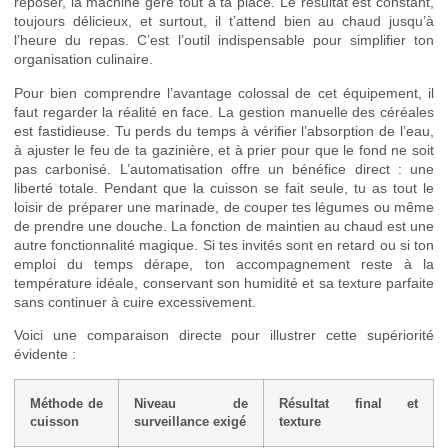
reposer, la machine gère tout à ta place. Le résultat est constant,
toujours délicieux, et surtout, il t’attend bien au chaud jusqu’à
l’heure du repas. C’est l’outil indispensable pour simplifier ton
organisation culinaire.
Pour bien comprendre l’avantage colossal de cet équipement, il
faut regarder la réalité en face. La gestion manuelle des céréales
est fastidieuse. Tu perds du temps à vérifier l’absorption de l’eau,
à ajuster le feu de ta gazinière, et à prier pour que le fond ne soit
pas carbonisé. L’automatisation offre un bénéfice direct : une
liberté totale. Pendant que la cuisson se fait seule, tu as tout le
loisir de préparer une marinade, de couper tes légumes ou même
de prendre une douche. La fonction de maintien au chaud est une
autre fonctionnalité magique. Si tes invités sont en retard ou si ton
emploi du temps dérape, ton accompagnement reste à la
température idéale, conservant son humidité et sa texture parfaite
sans continuer à cuire excessivement.
Voici une comparaison directe pour illustrer cette supériorité
évidente :
Méthode de
Niveau de
Résultat final et
cuisson
surveillance exigé
texture