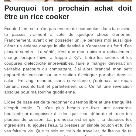
Pourquoi ton prochain achat doit
être un rice cooker
Écoute bien, si tu n’as pas encore de rice cooker dans ta cuisine,
tu passes vraiment à côté de quelque chose d’énorme.
Franchement, avant d’en posséder un, je pensais moi aussi que
c’était un énième gadget inutile destiné à s’entasser au fond d’un
placard sombre. La vérité, c’est que mon opinion a radicalement
changé lorsque l’hiver a frappé à Kyïv. Entre les sirènes et les
coupures d’électricité imprévisibles, faire à manger devenait un
véritable parcours du combattant. J’ai alors branché mon petit
appareil de cuisson sur une station électrique portable dans le
salon. En vingt minutes, sans surveillance, j’obtenais un repas
fumant, réconfortant et parfaitement cuit. Ce fut une révélation
absolue pour ma routine quotidienne.
L’idée de base est de te redonner du temps libre et une tranquillité
d’esprit totale. Tu n’as plus besoin de fixer une casserole
bouillante ni d’angoisser à l’idée que l’eau déborde et ruine tes
plaques de cuisson. La promesse est simple : tu déposes tes
ingrédients, tu ajoutes l’eau, tu presses un simple bouton et tu t’en
vas faire ta vie. Que tu sois en train de travailler, de lire ou de te