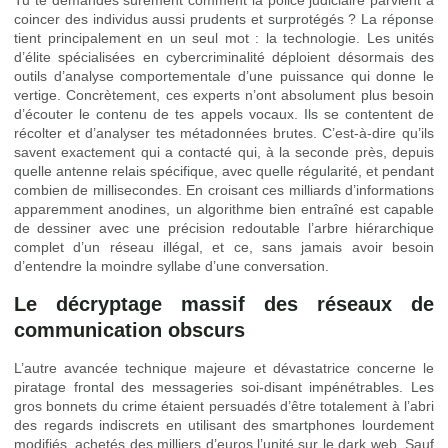
Tu te demandes sûrement comment la police judiciaire parvient à
coincer des individus aussi prudents et surprotégés ? La réponse
tient principalement en un seul mot : la technologie. Les unités
d’élite spécialisées en cybercriminalité déploient désormais des
outils d’analyse comportementale d’une puissance qui donne le
vertige. Concrètement, ces experts n’ont absolument plus besoin
d’écouter le contenu de tes appels vocaux. Ils se contentent de
récolter et d’analyser tes métadonnées brutes. C’est-à-dire qu’ils
savent exactement qui a contacté qui, à la seconde près, depuis
quelle antenne relais spécifique, avec quelle régularité, et pendant
combien de millisecondes. En croisant ces milliards d’informations
apparemment anodines, un algorithme bien entraîné est capable
de dessiner avec une précision redoutable l’arbre hiérarchique
complet d’un réseau illégal, et ce, sans jamais avoir besoin
d’entendre la moindre syllabe d’une conversation.
Le décryptage massif des réseaux de
communication obscurs
L’autre avancée technique majeure et dévastatrice concerne le
piratage frontal des messageries soi-disant impénétrables. Les
gros bonnets du crime étaient persuadés d’être totalement à l’abri
des regards indiscrets en utilisant des smartphones lourdement
modifiés, achetés des milliers d’euros l’unité sur le dark web. Sauf