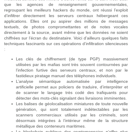
que les agences de renseignement gouvernementales,
regroupant les meilleurs hackers du monde, ont réussi l’exploit
d’infiltrer directement les serveurs centraux hébergeant ces
applications. Elles ont pu aspirer des millions de messages
textuels, de photos compromettantes et de notes vocales
directement à la source, avant même que les données ne soient
chiffrées sur l’écran du destinataire. Voici d’ailleurs quelques faits
techniques fascinants sur ces opérations d’infiltration silencieuses
:
Les clés de chiffrement (de type PGP) massivement
utilisées par les mafias sont très souvent contournées par
l’infection furtive des serveurs centraux, et non par le
fastidieux piratage manuel des téléphones individuels.
L’analyse sémantique automatisée par intelligence
artificielle permet aux policiers de traduire, d’interpréter et
de scanner le langage très codé des trafiquants pour
détecter des mots-clés signalant des livraisons imminentes.
Les balises de géolocalisation miniatures de toute nouvelle
génération, qui sont totalement indétectables par les
scanners commerciaux utilisés par les criminels, sont
désormais intégrées à l’intérieur même de la structure
métallique des conteneurs maritimes.
La blockchain publique des cryptomonnaies n’offre plus