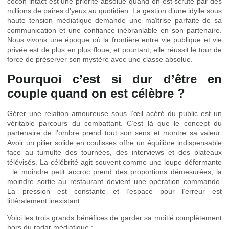
cocon intact est une priorité absolue quand on est scruté par des
millions de paires d’yeux au quotidien. La gestion d’une idylle sous
haute tension médiatique demande une maîtrise parfaite de sa
communication et une confiance inébranlable en son partenaire.
Nous vivons une époque où la frontière entre vie publique et vie
privée est de plus en plus floue, et pourtant, elle réussit le tour de
force de préserver son mystère avec une classe absolue.
Pourquoi c’est si dur d’être en
couple quand on est célèbre ?
Gérer une relation amoureuse sous l’œil acéré du public est un
véritable parcours du combattant. C’est là que le concept du
partenaire de l’ombre prend tout son sens et montre sa valeur.
Avoir un pilier solide en coulisses offre un équilibre indispensable
face au tumulte des tournées, des interviews et des plateaux
télévisés. La célébrité agit souvent comme une loupe déformante
: le moindre petit accroc prend des proportions démesurées, la
moindre sortie au restaurant devient une opération commando.
La pression est constante et l’espace pour l’erreur est
littéralement inexistant.
Voici les trois grands bénéfices de garder sa moitié complètement
hors du radar médiatique :